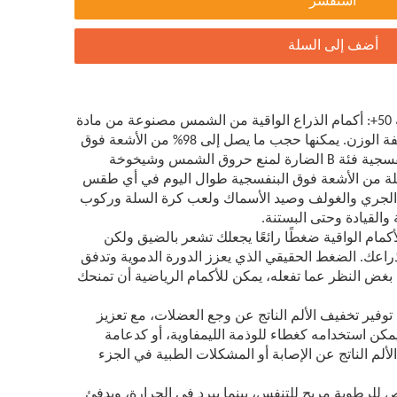
استفسر
أضف إلى السلة
• حماية من الأشعة فوق البنفسجية 50+: أكمام الذراع الواقية من الشمس مصنوعة من مادة
ألياف البوليستر عالية الجودة وخفيفة الوزن. يمكنها حجب ما يصل إلى 98% من الأشعة فوق
البنفسجية فئة A والأشعة فوق البنفسجية فئة B الضارة لمنع حروق الشمس وشيخوخة
ملة من الأشعة فوق البنفسجية طوال اليوم في أي طقس
ة: الجري والغولف وصيد الأسماك ولعب كرة السلة وركوب
القيادة وحتى البستنة.
كمام الواقية ضغطًا رائعًا يجعلك تشعر بالضيق ولكن
راعك. الضغط الحقيقي الذي يعزز الدورة الدموية وتدفق
بغض النظر عما تفعله، يمكن للأكمام الرياضية أن تمنحك
توفير تخفيف الألم الناتج عن وجع العضلات، مع تعزيز
مكن استخدامه كغطاء للوذمة الليمفاوية، أو كدعامة
الألم الناتج عن الإصابة أو المشكلات الطبية في الجزء
ص للرطوبة مريح للتنفس، بينما يبرد في الحرارة، ويدفئ