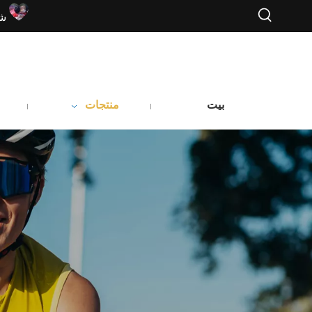
شك
بيت
منتجات