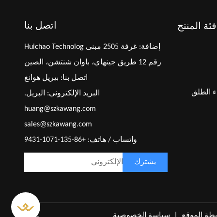
اتصل بنا
فئة المنتج
إضافة: غرفة 2505 مبنى Huichao Technolog
رقم 12 طريق جينهاي، باوان شنتشن، الصين
اتصل بنا: بيريل هوانغ
ء الطلق
البريد الإلكتروني:
البريل.
huang@szkawang.com
sales@szkawang.com
واتساب / هاتف: +86-135-1071-9431
يشترك
طة الموقع
｜
سياسة الخصوصية