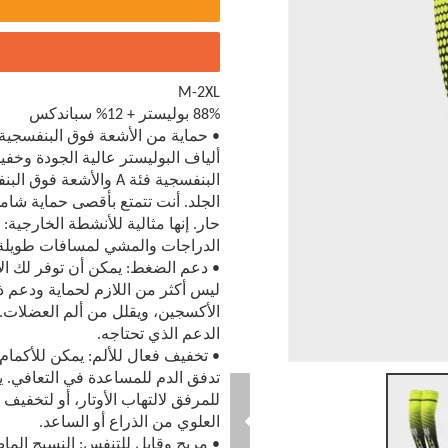
M-2XL
88% بوليستر + 12% سباندكس
الجلد. أنت تتمتع بأقصى حماية شا
حار. إنها مثالية للأنشطة الخارجي
الدراجات والمشي لمسافات طويلة و
• دعم الضغط: يمكن أن توفر لك الأ
ليس أكثر من اللازم لحماية ودعم ذ
الأكسجين، ويقلل من ألم العضلات. 
الدعم الذي تحتاجه.
• تخفيف فعال للألم: يمكن للأكمام 
تدفق الدم للمساعدة في التعافي. ي
للمرفق لالتهاب الأوتار، أو لتخفيف 
العلوي من الذراع أو الساعد.
• مريح وقابل للتنفس: النسيج الما